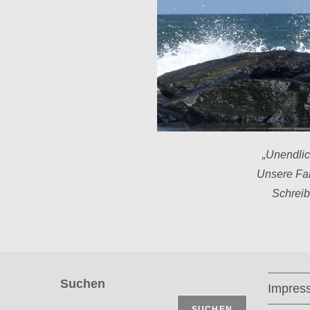
„Unendli
Unsere Fan
Schrei
Suchen
Impres
SUCHEN