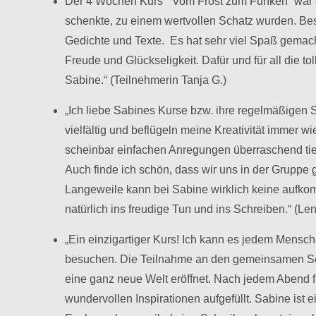
Der 4 Wochen Kurs “ Vom Frost zum Funken“ war ein
schenkte, zu einem wertvollen Schatz wurden. Be
Gedichte und Texte. Es hat sehr viel Spaß gemacht
Freude und Glückseligkeit. Dafür und für all die t
Sabine.“ (Teilnehmerin Tanja G.)
„Ich liebe Sabines Kurse bzw. ihre regelmäßigen 
vielfältig und beflügeln meine Kreativität immer wi
scheinbar einfachen Anregungen überraschend tief
Auch finde ich schön, dass wir uns in der Gruppe
Langeweile kann bei Sabine wirklich keine aufkom
natürlich ins freudige Tun und ins Schreiben.“ (Len
„Ein einzigartiger Kurs! Ich kann es jedem Mens
besuchen. Die Teilnahme an den gemeinsamen Sch
eine ganz neue Welt eröffnet. Nach jedem Abend füh
wundervollen Inspirationen aufgefüllt. Sabine ist 