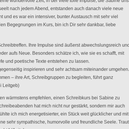
e wundervolle Zeit, in der viele tolle Impulse, die Sabine uns
seelt nach jedem Abend, entstanden auch danach viele neue
 und es war ein intensiver, bunter Austausch mit sehr viel
ollen Begegnungen im Kurs, bin ich Dir sehr dankbar, liebe
Schreibtreffen. Ihre Impulse sind äußerst abwechslungsreich un
eder aufs Neue. Besonders schätze ich, wie sie es schafft, mit
e und poetische Texte entstehen zu lassen.
 gegenseitig inspirieren und sehr achtsam miteinander umgehen
men – ihre Art, Schreibgruppen zu begleiten, führt ganz
i Leitgeb)
chen wärmstens empfehlen, einen Schreibkurs bei Sabine zu
reibeabenden hat mich nicht nur gestärkt, sondern mir auch
lte ich mich energetisierter, ein Stück weit glücklicher und mit
eine sehr sympathische, humorvolle und freundliche Seele. Traut