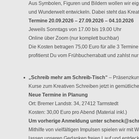
Aus Symbolen, Figuren und Bildern wollen wir ei
und Wunderwelt entwickeln. Dabei steht das Kreat
Termine 20.09.2026 – 27.09.2026 – 04.10.2026
Jeweils Sonntags von 17.00 bis 19.00 Uhr
Online über Zoom (nur komplett buchbar)
Die Kosten betragen 75,00 Euro für alle 3 Termin
profitierst Du vom Frühbucherrabatt und zahlst n
„Schreib mehr am Schreib-Tisch“
– Präsenzkur
Kurse zum Kreativen Schreiben jetzt in gemütli
Neue Termine in Planung
Ort: Bremer Landstr. 34, 27412 Tarmstedt
Kosten: 30,00 Euro pro Abend (Material inkl.)
Um vorherige Anmeldung unter schenck@schre
Mithilfe von vielfältigen Impulsen spielen wir mit W
lassen unseren Gedanken freien Lauf und entdec