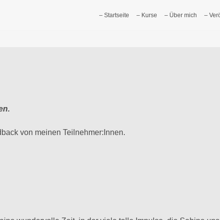
– Startseite
– Kurse
– Über mich
– Ver
en.
back von meinen Teilnehmer:Innen.